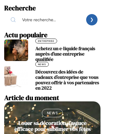
Recherche
Actu populaire
ENTREPRISE
Achetez un e-liquide français
auprès d’une entreprise
qualifiée
NEWS
Découvrez des idées de
cadeaux d’entreprise que vous
pouvez offrir à vos partenaires
en 2022
Article du moment
NEWS
Louer sa décoration, l’astuce
efficace pour sublimer vos fêtes