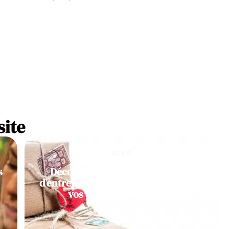
site
NEWS
s
Découvrez des idées de cadeaux
d’entreprise que vous pouvez offrir à
vos partenaires en 2022
11 mars 2026