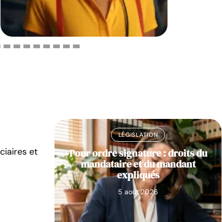
LÉGISLATION
ciaires et
ture
Pour ordre signature : droits du
tions et
mandataire et du mandant
re
expliqués
5 août 2026