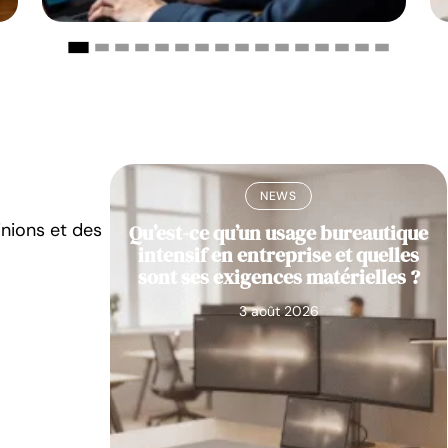
NEWS
inions et des
res PVC en
Qu’est-ce qu’un usage bureautique
du pro
intensif en entreprise et quelles
sont ses exigences matérielles ?
3 août 2026