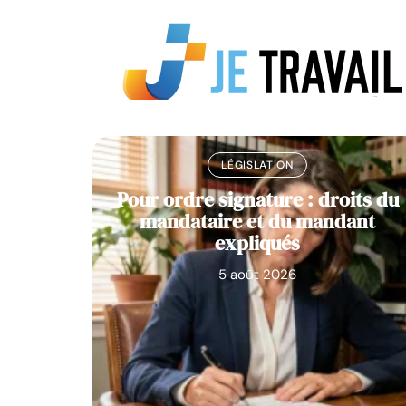
LÉGISLATION
 la
Pour ordre signature : droits du
re en
mandataire et du mandant
expliqués
5 août 2026