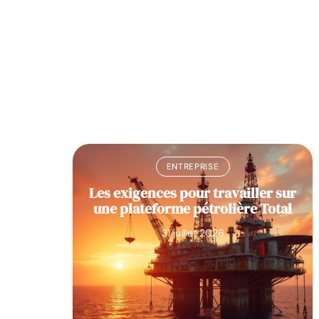
ENTREPRISE
 : ces
Les exigences pour travailler sur
l’état
une plateforme pétrolière Total
31 juillet 2026