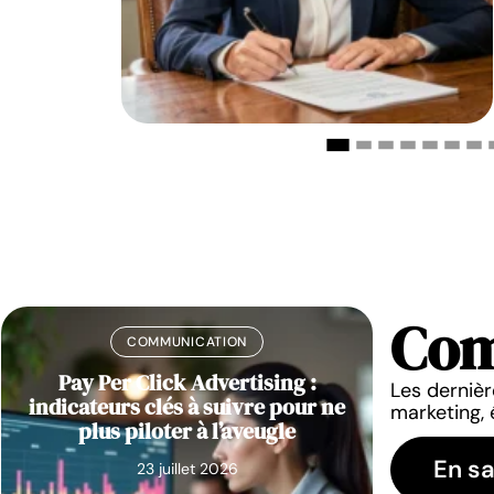
Com
COMMUNICATION
Pay Per Click Advertising :
Pourquoi 
Les dernièr
indicateurs clés à suivre pour ne
perfo
marketing, 
plus piloter à l’aveugle
En sa
23 juillet 2026