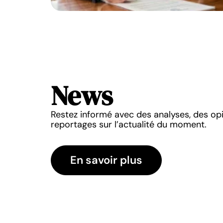
News
NEWS
NEWS
Restez informé avec des analyses, des op
estion des ressources
Réussir la pose de fenêt
reportages sur l’actualité du moment.
 au sein de votre
feuillure pour un ren
ntreprise
11 mars 2026
1 mars 2026
En savoir plus