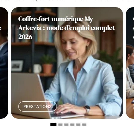
Coffre-fort numérique My
e
Arkevia : mode d’emploi complet
2026
PRESTATIONS