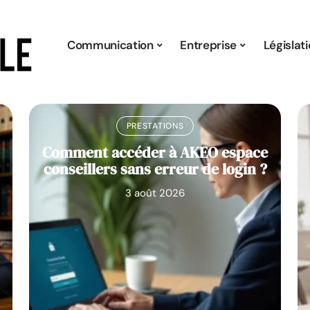
Communication
Entreprise
Législat
PRESTATIONS
Comment accéder à AKEO espace
conseillers sans erreur de login ?
3 août 2026