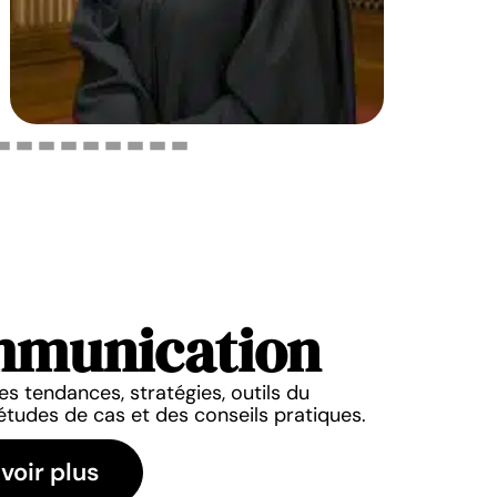
munication
COMMUNICATION
COMMUNICAT
l’audit SEO transforme la
Les différents 
es tendances, stratégies, outils du
rmance de votre site
questionnaires à
études de cas et des conseils pratiques.
20 juillet 2026
19 juillet 2
voir plus