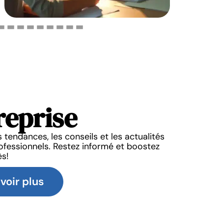
reprise
ENTREPRISE
ENTREPRIS
Construction Management
Où indiquer ses rev
s tendances, les conseils et les actualités
 leçons tirer de ses grands
entrepreneur sur sa 
ofessionnels. Restez informé et boostez
chantiers ?
ès!
25 juillet 2
25 juillet 2026
voir plus