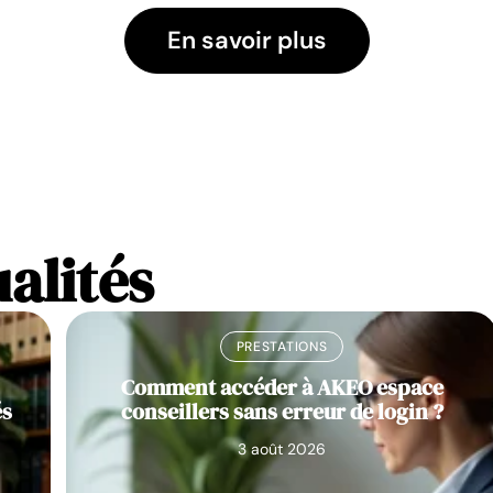
En savoir plus
ualités
PRESTATIONS
Comment accéder à AKEO espace
és
conseillers sans erreur de login ?
3 août 2026