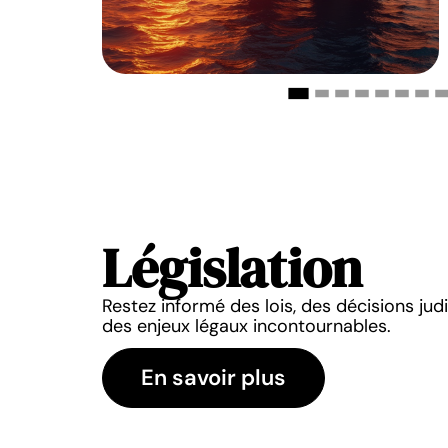
Législation
ÉGISLATION
LÉGISLATION
Restez informé des lois, des décisions judi
s démission : durée
Chômage après rup
des enjeux légaux incontournables.
er, explications et
conventionnelle : condi
onditions
droits à connaît
En savoir plus
0 mai 2026
30 mai 2026