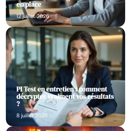
en place
12 juillet 2026
PI Test en entretien : comment
décrypter vraiment vos résultats
?
8 juillet 2026