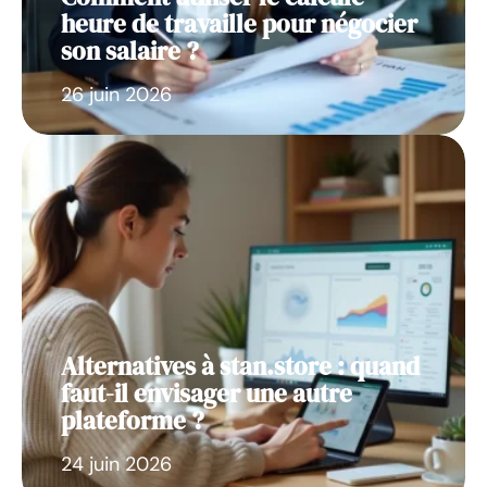
heure de travaille pour négocier
son salaire ?
26 juin 2026
Alternatives à stan.store : quand
faut-il envisager une autre
plateforme ?
24 juin 2026