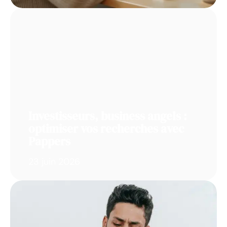
Investisseurs, business angels :
optimiser vos recherches avec
Pappers
23 juin 2026