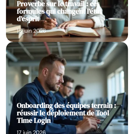
Proverbe sur le travail : ces
formules qui changent l’état
d’esprit
18 juin 2026
Onboarding des équipes terrain :
réussir le déploiement de Tool
Time Login
17 juin 2026