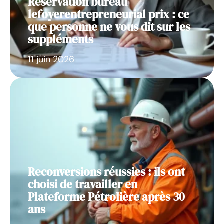
Reservation bureau
lefoyerentrepreneurial prix : ce
que personne ne vous dit sur les
suppléments
11 juin 2026
Reconversions réussies : ils ont
choisi de travailler en
Plateforme Pétrolière après 30
ans