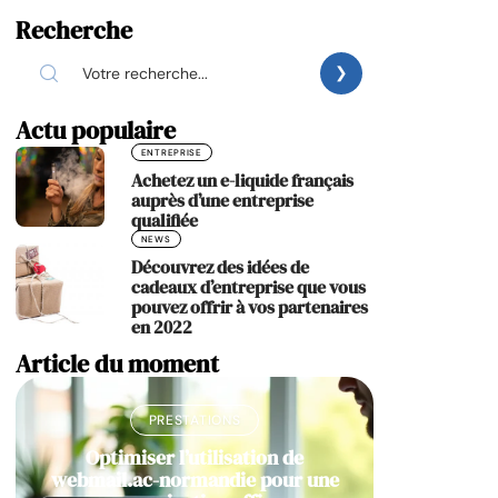
Recherche
Actu populaire
ENTREPRISE
Achetez un e-liquide français
auprès d’une entreprise
qualifiée
NEWS
Découvrez des idées de
cadeaux d’entreprise que vous
pouvez offrir à vos partenaires
en 2022
Article du moment
PRESTATIONS
Optimiser l’utilisation de
webmail.ac-normandie pour une