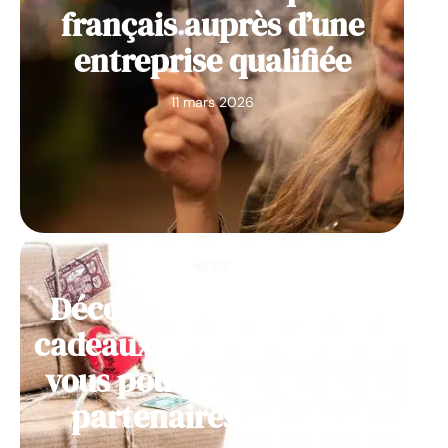
français auprès d’une
entreprise qualifiée
11 mars 2026
NEWS
Découvrez des idées de
cadeaux d’entreprise que
vous pouvez offrir à vos
partenaires en 2022