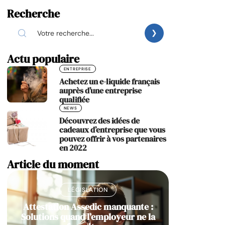
Recherche
Actu populaire
ENTREPRISE
Achetez un e-liquide français
auprès d’une entreprise
qualifiée
NEWS
Découvrez des idées de
cadeaux d’entreprise que vous
pouvez offrir à vos partenaires
en 2022
Article du moment
LÉGISLATION
Attestation Assedic manquante :
Solutions quand l’employeur ne la