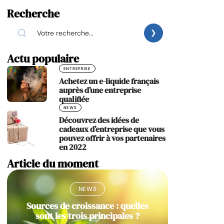
Recherche
Actu populaire
ENTREPRISE
Achetez un e-liquide français
auprès d’une entreprise
qualifiée
NEWS
Découvrez des idées de
cadeaux d’entreprise que vous
pouvez offrir à vos partenaires
en 2022
Article du moment
NEWS
Sources de croissance : quelles
sont les trois principales ?