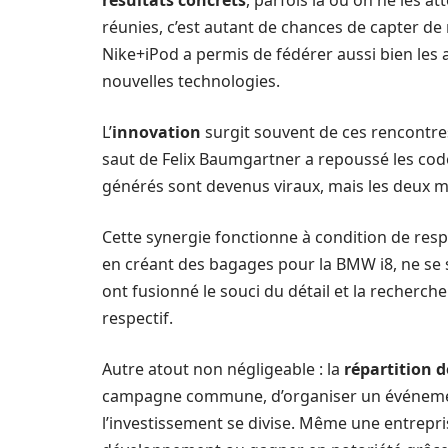
résultats concrets
, parfois là où on ne les at
réunies, c’est autant de chances de capter de 
Nike+iPod a permis de fédérer aussi bien les 
nouvelles technologies.
L’
innovation
surgit souvent de ces rencontres
saut de Felix Baumgartner a repoussé les cod
générés sont devenus viraux, mais les deux ma
Cette synergie fonctionne à condition de res
en créant des bagages pour la BMW i8, ne se 
ont fusionné le souci du détail et la recherc
respectif.
Autre atout non négligeable : la
répartition d
campagne commune, d’organiser un événemen
l’investissement se divise. Même une entrepri