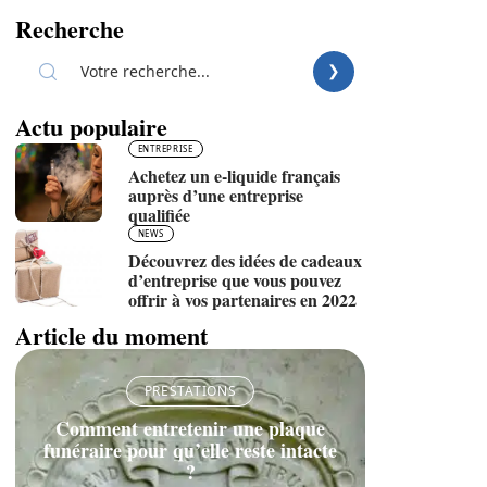
Recherche
Actu populaire
ENTREPRISE
Achetez un e-liquide français
auprès d’une entreprise
qualifiée
NEWS
Découvrez des idées de cadeaux
d’entreprise que vous pouvez
offrir à vos partenaires en 2022
Article du moment
PRESTATIONS
Comment entretenir une plaque
funéraire pour qu’elle reste intacte
?